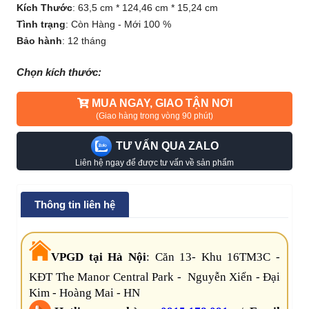
Kích Thước
:
63,5 cm * 124,46 cm * 15,24 cm
Tình trạng
:
Còn Hàng - Mới 100 %
Bảo hành
:
12 tháng
Chọn kích thước:
MUA NGAY, GIAO TẬN NƠI
(Giao hàng trong vòng 90 phút)
TƯ VẤN QUA ZALO
Liên hệ ngay để được tư vấn về sản phẩm
Thông tin liên hệ
VPGD tại Hà Nội
:
Căn 13- Khu 16TM3C -
KĐT The Manor Central Park - Nguyễn Xiển - Đại
Kim - Hoàng Mai - HN