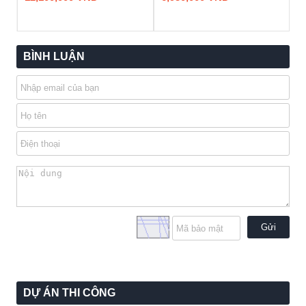
BÌNH LUẬN
Gửi
DỰ ÁN THI CÔNG