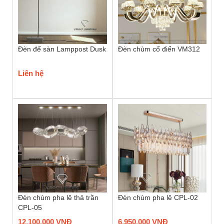
Đèn để sàn Lamppost Dusk
Đèn chùm cổ điển VM312
Liên hệ
Đèn chùm pha lê thả trần
Đèn chùm pha lê CPL-02
CPL-05
12,100,000 VNĐ
6,950,000 VNĐ