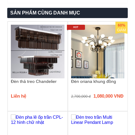
SẢN PHẨM CÙNG DANH MỤC
60%
HOT
GIẢM
Đèn thả treo Chandelier
Đèn oriana khung đồng
Liên hệ
1,080,000 VNĐ
2,700,000 đ