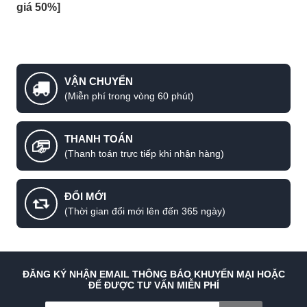
gây hại cho mắt. Vì vậy, bạn có thể
giá 50%]
hoàn toàn yên tâm khi sử dụng.
Đèn treo tường được ứng dụng rất
nhiều trong cuộc sống như: Đèn tường
phòng khách, đèn tường phòng ngủ,
VẬN CHUYỂN
(Miễn phí trong vòng 60 phút)
đèn tường ngoài trời, đèn tường hành
lang,...
THANH TOÁN
Về giá thành: Dòng sản phẩm này có
(Thanh toán trực tiếp khi nhận hàng)
giá thành vừa phải và có nhiều phân
khúc giá khác nhau, phù hợp với nhiều
ĐỔI MỚI
đối tượng khách hàng.
(Thời gian đổi mới lên đến 365 ngày)
2. Các loại đèn gắn tường trang trí
2.1. Đèn rọi treo tường trang trí
ĐĂNG KÝ NHẬN EMAIL THÔNG BÁO KHUYẾN MẠI HOẶC
ĐỂ ĐƯỢC TƯ VẤN MIỄN PHÍ
Đèn rọi gắn tường là loại đèn chiếu sáng