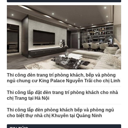
đèn tường hiện đại.
1.2. Ưu điểm của mẫu đèn ốp tường
Thi công đèn trang trí phòng khách, bếp và phòng
trang trí
ngủ chung cư King Palace Nguyễn Trãi cho chị Linh
Với công nghệ hiện đại, các đèn treo tường
Thi công lắp đặt đèn trang trí phòng khách cho nhà
đều được cải tiến và đem đến hiệu suất
chị Trang tại Hà Nội
chiếu sáng tối đa. Những mẫu đèn tường
Thi công lắp đèn phòng khách bếp và phòng ngủ
này có nhiều màu sắc và kiểu dáng đa dạng
cho biệt thự nhà chị Khuyên tại Quảng Ninh
giúp cho không gian như phòng khách,