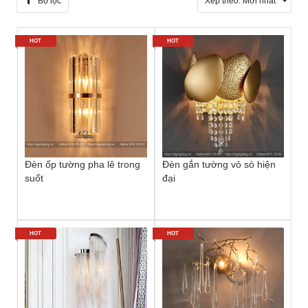
Bộ lọc
Xếp theo:
Mới nhất
HOT
HOT
Đèn ốp tường pha lê trong
Đèn gắn tường vỏ sò hiện
suốt
đại
HOT
HOT