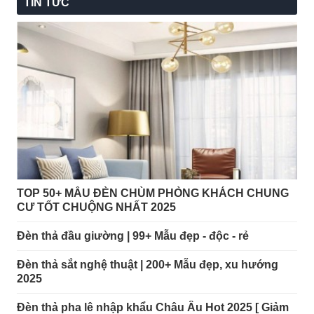
TIN TỨC
phòng ngủ, hành lang,... của bạn thêm phần
lộng lẫy, sang trọng. Dưới đây là một số ưu
điểm của đèn gắn tường trang trí mà bạn có
thể chưa biết:
Thiết kế đa dạng mẫu mã kiểu cách từ
phong cách cổ điển cho đến hiện đại tối
giản. Nhờ vậy, bạn có thể có thêm
nhiều lựa chọn hơn cho không gian của
mình.
TOP 50+ MẪU ĐÈN CHÙM PHÒNG KHÁCH CHUNG
Đèn treo tường có chất lượng tốt độ
CƯ TỐT CHUỘNG NHẤT 2025
bền cao, tuổi thọ lâu dài, nhờ vào công
Đèn thả đầu giường | 99+ Mẫu đẹp - độc - rẻ
nghệ tiên tiến và chất liệu sản phẩm.
Đèn thả sắt nghệ thuật | 200+ Mẫu đẹp, xu hướng
Hiệu suất chiếu sáng hoàn hảo, ánh
2025
sáng phát ra thường dịu nhẹ và không
Đèn thả pha lê nhập khẩu Châu Âu Hot 2025 [ Giảm