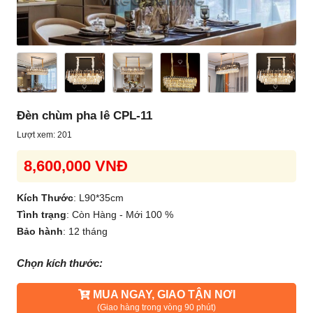
Đèn chùm pha lê CPL-11
Lượt xem: 201
8,600,000 VNĐ
Kích Thước
:
L90*35cm
Tình trạng
:
Còn Hàng - Mới 100 %
Bảo hành
:
12 tháng
Chọn kích thước:
MUA NGAY, GIAO TẬN NƠI
(Giao hàng trong vòng 90 phút)