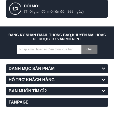
ĐỔI MỚI
(Thời gian đổi mới lên đến 365 ngày)
ĐĂNG KÝ NHẬN EMAIL THÔNG BÁO KHUYẾN MẠI HOẶC
ĐỂ ĐƯỢC TƯ VẤN MIỄN PHÍ
Gửi
DANH MỤC SẢN PHẨM
HỖ TRỢ KHÁCH HÀNG
BẠN MUỐN TÌM GÌ?
FANPAGE