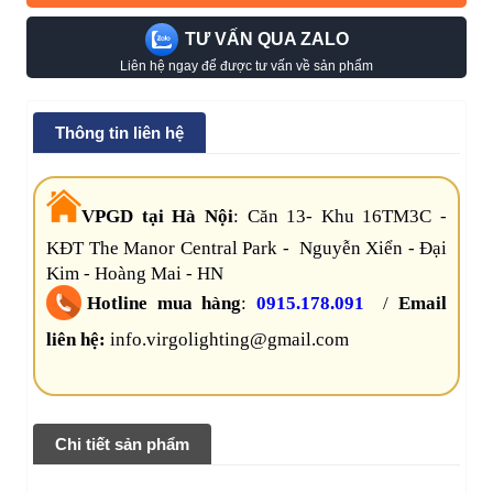
TƯ VẤN QUA ZALO
Liên hệ ngay để được tư vấn về sản phẩm
Thông tin liên hệ
VPGD tại Hà Nội
:
Căn 13- Khu 16TM3C -
KĐT The Manor Central Park - Nguyễn Xiển - Đại
Kim - Hoàng Mai - HN
Hotline mua hàng
:
0915.178.091
/
Email
liên hệ:
info.virgolighting@gmail.com
Chi tiết sản phẩm