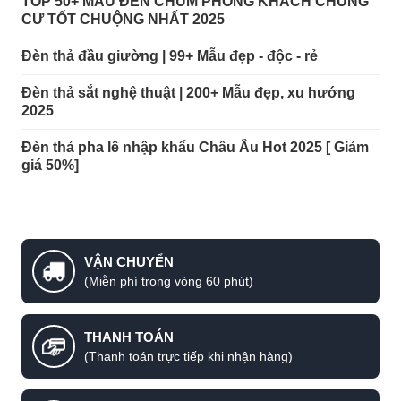
TOP 50+ MẪU ĐÈN CHÙM PHÒNG KHÁCH CHUNG
CƯ TỐT CHUỘNG NHẤT 2025
Đèn thả đầu giường | 99+ Mẫu đẹp - độc - rẻ
Đèn thả sắt nghệ thuật | 200+ Mẫu đẹp, xu hướng
2025
Đèn thả pha lê nhập khẩu Châu Âu Hot 2025 [ Giảm
giá 50%]
VẬN CHUYỂN
(Miễn phí trong vòng 60 phút)
THANH TOÁN
(Thanh toán trực tiếp khi nhận hàng)