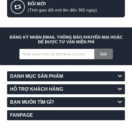
ĐỔI MỚI
(Thời gian đổi mới lên đến 365 ngày)
ĐĂNG KÝ NHẬN EMAIL THÔNG BÁO KHUYẾN MẠI HOẶC
ĐỂ ĐƯỢC TƯ VẤN MIỄN PHÍ
Gửi
DANH MỤC SẢN PHẨM
HỖ TRỢ KHÁCH HÀNG
BẠN MUỐN TÌM GÌ?
FANPAGE