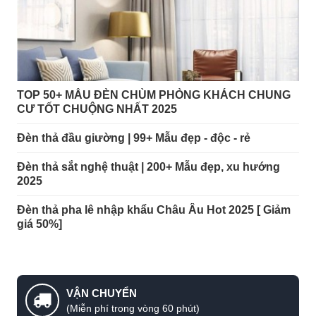
TOP 50+ MẪU ĐÈN CHÙM PHÒNG KHÁCH CHUNG
CƯ TỐT CHUỘNG NHẤT 2025
Đèn thả đầu giường | 99+ Mẫu đẹp - độc - rẻ
Đèn thả sắt nghệ thuật | 200+ Mẫu đẹp, xu hướng
2025
Đèn thả pha lê nhập khẩu Châu Âu Hot 2025 [ Giảm
giá 50%]
VẬN CHUYỂN
(Miễn phí trong vòng 60 phút)