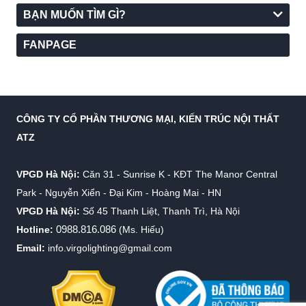
BẠN MUỐN TÌM GÌ?
FANPAGE
CÔNG TY CỔ PHẦN THƯƠNG MẠI, KIẾN TRÚC NỘI THẤT
ATZ
VPGD Hà Nội:
Căn 31 - Sunrise K - KĐT The Manor Central
Park - Nguyễn Xiển - Đại Kim - Hoàng Mai - HN
VPGD Hà Nội:
Số 45 Thanh Liệt, Thanh Trì, Hà Nội
0988.816.086
Hotline:
(Ms. Hiếu)
Email:
info.virgolighting@gmail.com