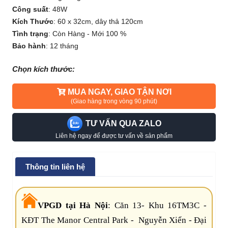
Công suất
:
48W
Kích Thước
:
60 x 32cm, dây thả 120cm
Tình trạng
:
Còn Hàng - Mới 100 %
Bảo hành
:
12 tháng
Chọn kích thước:
MUA NGAY, GIAO TẬN NƠI
(Giao hàng trong vòng 90 phút)
TƯ VẤN QUA ZALO
Liên hệ ngay để được tư vấn về sản phẩm
Thông tin liên hệ
VPGD tại Hà Nội
:
Căn 13- Khu 16TM3C -
KĐT The Manor Central Park - Nguyễn Xiển - Đại