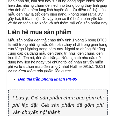
Bên canh đó, loại đèn này sử dụng công nghệ chiếu sáng
hiện đại, những chùm đèn led nhỏ trong bóng thủy tinh giúp
cho ánh đèn thêm lung linh huyền ảo. Ưu điểm nổi bật của
mẫu đèn này là tiết kiệm điện năng, không phát ra tia UV
gây hại, ít tỏa nhiệt. Do vậy bạn có thể hoàn toàn yên tâm
về độ an toàn sức khỏe và nét thẩm mỹ của sản phẩm này.
Liên hệ mua sản phẩm
Mẫu sản phẩm đèn thả chao thủy tinh 1 vòng 6 bóng DT03
là một trong những mẫu đèn bán chạy nhất trong gian hàng
của Virgo Lighting trong năm nay. Ngoài ra chúng tôi cũng
cung cấp đa dạng mẫu đèn trang trí như: đèn chùm, đèn
treo thả, đèn rọi, đèn âm trần,... Nếu bạn có nhu cầu sử
dụng hãy liên hệ ngay với chúng tôi để nhận tư vấn miễn
phí và lựa chọn mẫu đèn ưng ý nhé! Hotline 0915.178.091.
>>>> Xem thêm sản phẩm liên quan:
Đèn thả trần phòng khách PK-05
* Lưu ý: Giá sản phẩm chưa bao gồm chi
phí lắp đặt. Giá sản phẩm đã gồm phí
vận chuyển nội thành.