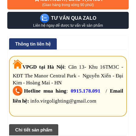
(Giao hàng trong vòng 90 phút)
TƯ VẤN QUA ZALO
Liên hệ ngay để được tư vấn về sản phẩm
Thông tin liên hệ
VPGD tại Hà Nội
:
Căn 13- Khu 16TM3C -
KĐT The Manor Central Park - Nguyễn Xiển - Đại
Kim - Hoàng Mai - HN
Hotline mua hàng
:
0915.178.091
/
Email
liên hệ:
info.virgolighting@gmail.com
Chi tiết sản phẩm