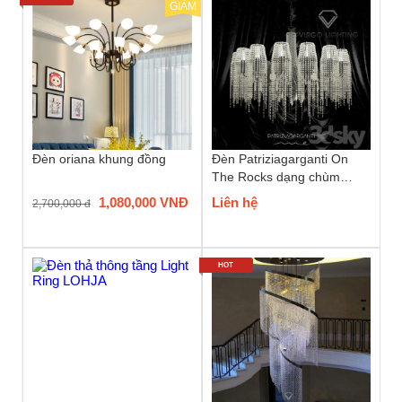
GIẢM
Đèn oriana khung đồng
Đèn Patriziagarganti On
The Rocks dạng chùm
phale
1,080,000 VNĐ
Liên hệ
2,700,000 đ
HOT