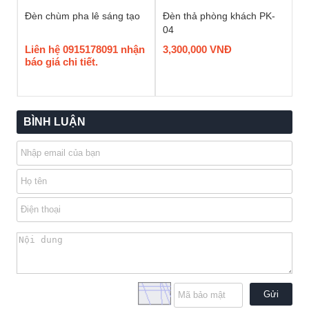
Đèn chùm pha lê sáng tạo
Đèn thả phòng khách PK-
04
Liên hệ 0915178091 nhận
3,300,000 VNĐ
báo giá chi tiết.
BÌNH LUẬN
Gửi