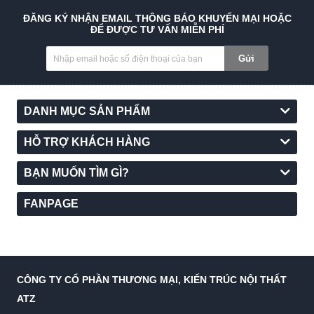
ĐĂNG KÝ NHẬN EMAIL THÔNG BÁO KHUYẾN MẠI HOẶC
ĐỂ ĐƯỢC TƯ VẤN MIỄN PHÍ
Gửi
DANH MỤC SẢN PHẨM
HỖ TRỢ KHÁCH HÀNG
BẠN MUỐN TÌM GÌ?
FANPAGE
CÔNG TY CỔ PHẦN THƯƠNG MẠI, KIẾN TRÚC NỘI THẤT
ATZ