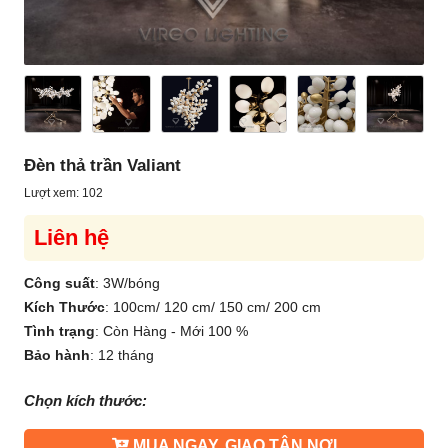
Đèn thả trần Valiant
Lượt xem: 102
Liên hệ
Công suất
:
3W/bóng
Kích Thước
:
100cm/ 120 cm/ 150 cm/ 200 cm
Tình trạng
:
Còn Hàng - Mới 100 %
Bảo hành
:
12 tháng
Chọn kích thước:
MUA NGAY, GIAO TẬN NƠI