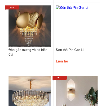
HOT
Đèn gắn tường vỏ sò hiện
Đèn thả Pin Ger Li
đại
Liên hệ
HOT