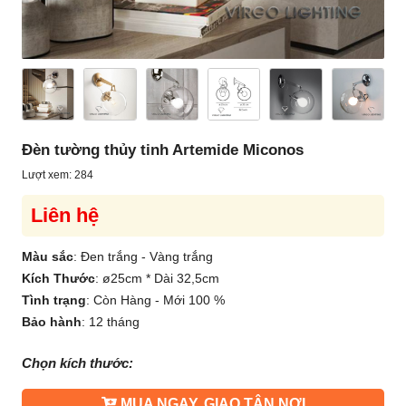
Đèn tường thủy tinh Artemide Miconos
Lượt xem: 284
Liên hệ
Màu sắc
:
Đen trắng - Vàng trắng
Kích Thước
:
ø25cm * Dài 32,5cm
Tình trạng
:
Còn Hàng - Mới 100 %
Bảo hành
:
12 tháng
Chọn kích thước:
MUA NGAY, GIAO TẬN NƠI