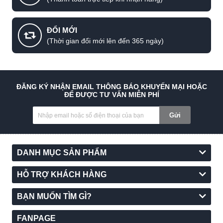
ĐỔI MỚI
(Thời gian đổi mới lên đến 365 ngày)
ĐĂNG KÝ NHẬN EMAIL THÔNG BÁO KHUYẾN MẠI HOẶC
ĐỂ ĐƯỢC TƯ VẤN MIỄN PHÍ
Gửi
DANH MỤC SẢN PHẨM
HỖ TRỢ KHÁCH HÀNG
BẠN MUỐN TÌM GÌ?
FANPAGE