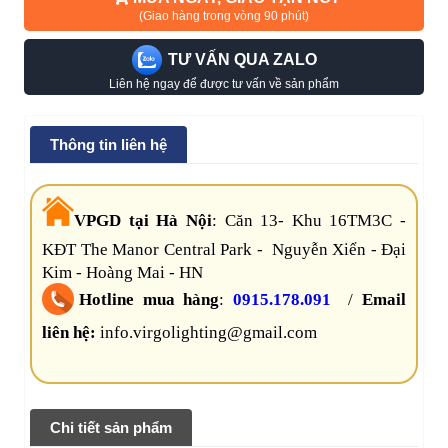
(Giao hàng trong vòng 90 phút)
TƯ VẤN QUA ZALO
Liên hệ ngay để được tư vấn về sản phẩm
Thông tin liên hệ
VPGD tại Hà Nội
:
Căn 13- Khu 16TM3C -
KĐT The Manor Central Park - Nguyễn Xiển - Đại
Kim - Hoàng Mai - HN
Hotline mua hàng
:
0915.178.091
/
Email
liên hệ:
info.virgolighting@gmail.com
Chi tiết sản phẩm