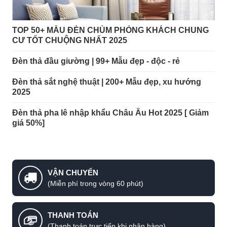
TOP 50+ MẪU ĐÈN CHÙM PHÒNG KHÁCH CHUNG
CƯ TỐT CHUỘNG NHẤT 2025
Đèn thả đầu giường | 99+ Mẫu đẹp - độc - rẻ
Đèn thả sắt nghệ thuật | 200+ Mẫu đẹp, xu hướng
2025
Đèn thả pha lê nhập khẩu Châu Âu Hot 2025 [ Giảm
giá 50%]
VẬN CHUYỂN
(Miễn phí trong vòng 60 phút)
THANH TOÁN
(Thanh toán trực tiếp khi nhận hàng)