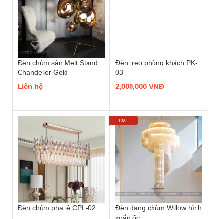
Đèn chùm sàn Melt Stand
Đèn treo phòng khách PK-
Chandelier Gold
03
Liên hệ
2,000,000 VNĐ
HOT
Đèn chùm pha lê CPL-02
Đèn dạng chùm Willow hình
xoắn ốc