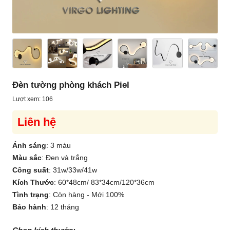
Đèn tường phòng khách Piel
Lượt xem: 106
Liên hệ
Ánh sáng
:
3 màu
Màu sắc
:
Đen và trắng
Công suất
:
31w/33w/41w
Kích Thước
:
60*48cm/ 83*34cm/120*36cm
Tình trạng
:
Còn hàng - Mới 100%
Bảo hành
:
12 tháng