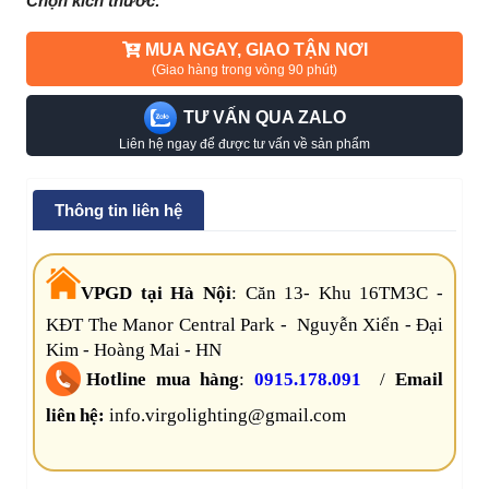
Chọn kích thước:
MUA NGAY, GIAO TẬN NƠI
(Giao hàng trong vòng 90 phút)
TƯ VẤN QUA ZALO
Liên hệ ngay để được tư vấn về sản phẩm
Thông tin liên hệ
VPGD tại Hà Nội
:
Căn 13- Khu 16TM3C -
KĐT The Manor Central Park - Nguyễn Xiển - Đại
Kim - Hoàng Mai - HN
Hotline mua hàng
:
0915.178.091
/
Email
liên hệ:
info.virgolighting@gmail.com