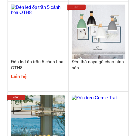
HOT
Đèn led ốp trần 5 cánh hoa
Đèn thả naya gỗ chao hình
OTH8
nón
Liên hệ
NEW