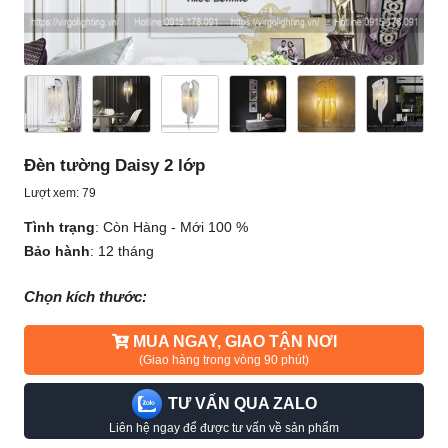
Đèn tường Daisy 2 lớp
Lượt xem: 79
Tình trạng
:
Còn Hàng - Mới 100 %
Bảo hành
:
12 tháng
Chọn kích thước:
MUA NGAY, GIAO TẬN NƠI
(Giao hàng trong vòng 90 phút)
TƯ VẤN QUA ZALO
Liên hệ ngay để được tư vấn về sản phẩm