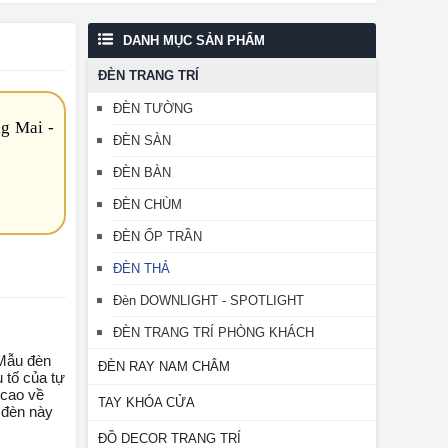
DANH MỤC SẢN PHẨM
ĐÈN TRANG TRÍ
ĐÈN TƯỜNG
g Mai -
ĐÈN SÀN
ĐÈN BÀN
ĐÈN CHÙM
ĐÈN ỐP TRẦN
ĐÈN THẢ
Đèn DOWNLIGHT - SPOTLIGHT
ĐÈN TRANG TRÍ PHÒNG KHÁCH
 Mẫu đèn
ĐÈN RAY NAM CHÂM
 tố của tự
 cao về
TAY KHÓA CỬA
 đèn này
ĐỒ DECOR TRANG TRÍ