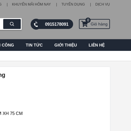
G
KHUYẾN MÃI HÔM NAY
TUYỂN DỤNG
DỊCH VỤ
0
0915178091
Giỏ hàng
I CÔNG
TIN TỨC
GIỚI THIỆU
LIÊN HỆ
ng
M XH 75 CM