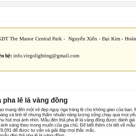
ĐT The Manor Central Park - Nguyễn Xiển - Đại Kim - Hoàn
ên hệ:
info.virgolighting@gmail.com
 pha lê lá vàng đồng
tạo mang đến một vẻ đẹp nguy nga tráng lệ cho không gian của bạn.
nhàng và tinh tế nhưng thấm nhuần năng lượng sống chạy qua mọi yếu
thu hút mọi ánh nhìn. Mẫu đèn thả pha lê lá vàng đồng được đánh giá
 ánh sáng theo mong muốn của gia chủ. Để biết thêm chi tiết về mẫu
.178.091 để được tư vấn và giải đáp mọi thắc mắc.
mẫu đèn thả pha lê lá vàng đồng