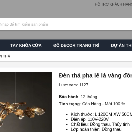
HỖ TRỢ KHÁCH HÀN
TAY KHÓA CỬA
ĐỒ DECOR TRANG TRÍ
DỰ ÁN TH
N THẢ
Đèn thả pha lê lá vàng đồ
Lượt xem: 1127
Bảo hành
:
12 tháng
Tình trạng
:
Còn Hàng - Mới 100 %
Kích thước: L 120CM XW 50C
Điện áp: 110V-220V
Chất liệu: Đồng thau, Thủy tinh
Lớp hoàn thiện: Đồng thau