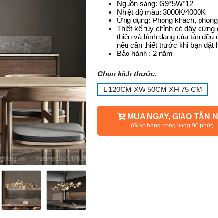
Nguồn sáng: G9*5W*12
Nhiệt độ màu: 3000K/4000K
Ứng dụng: Phòng khách, phòng ă
Thiết kế tùy chỉnh có dây cứn
thiện và hình dạng của tán đều 
nếu cần thiết trước khi bạn đặt 
Bảo hành : 2 năm
Chọn kích thước:
L 120CM XW 50CM XH 75 CM
MUA NGAY, GIAO TẬN N
(Giao hàng trong vòng 90 phút)