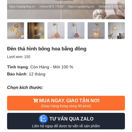
Đèn thả hình bông hoa bằng đồng
Lượt xem: 150
Tình trạng
:
Còn Hàng - Mới 100 %
Bảo hành
:
12 tháng
Chọn kích thước:
MUA NGAY, GIAO TẬN NƠI
(Giao hàng trong vòng 90 phút)
TƯ VẤN QUA ZALO
Liên hệ ngay để được tư vấn về sản phẩm