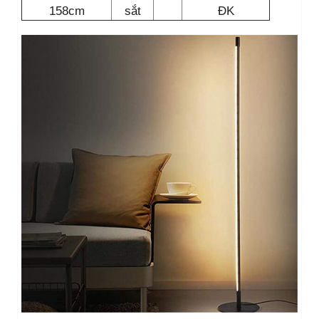
158cm
sắt
ĐK