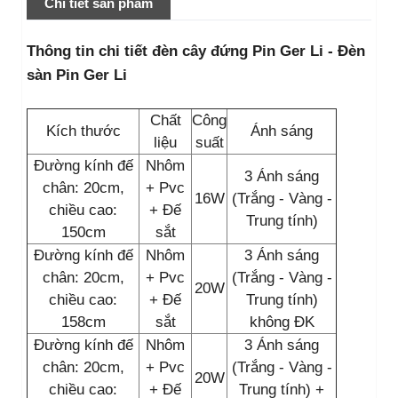
Chi tiết sản phẩm
Thông tin chi tiết đèn cây đứng Pin Ger Li - Đèn
sàn Pin Ger Li
Chất
Công
Kích thước
Ánh sáng
liệu
suất
Đường kính đế
Nhôm
3 Ánh sáng
chân: 20cm,
+ Pvc
16W
(Trắng - Vàng -
chiều cao:
+ Đế
Trung tính)
150cm
sắt
Đường kính đế
Nhôm
3 Ánh sáng
chân: 20cm,
+ Pvc
(Trắng - Vàng -
20W
chiều cao:
+ Đế
Trung tính)
158cm
sắt
không ĐK
Đường kính đế
Nhôm
3 Ánh sáng
chân: 20cm,
+ Pvc
(Trắng - Vàng -
20W
chiều cao:
+ Đế
Trung tính) +