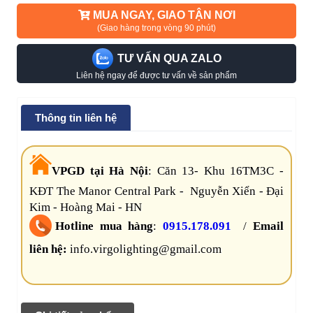
MUA NGAY, GIAO TẬN NƠI
(Giao hàng trong vòng 90 phút)
TƯ VẤN QUA ZALO
Liên hệ ngay để được tư vấn về sản phẩm
Thông tin liên hệ
VPGD tại Hà Nội
:
Căn 13- Khu 16TM3C -
KĐT The Manor Central Park - Nguyễn Xiển - Đại
Kim - Hoàng Mai - HN
Hotline mua hàng
:
0915.178.091
/
Email
liên hệ:
info.virgolighting@gmail.com