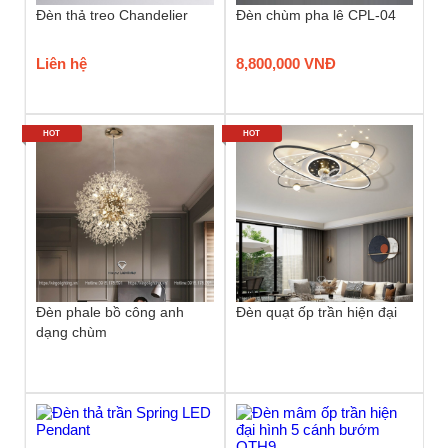
Đèn thả treo Chandelier
Đèn chùm pha lê CPL-04
Liên hệ
8,800,000 VNĐ
HOT
HOT
Đèn phale bồ công anh
Đèn quạt ốp trần hiện đại
dạng chùm