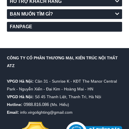
HỖ TRỢ KHÁCH HÀNG
BẠN MUỐN TÌM GÌ?
FANPAGE
CÔNG TY CỔ PHẦN THƯƠNG MẠI, KIẾN TRÚC NỘI THẤT
ATZ
VPGD Hà Nội:
Căn 31 - Sunrise K - KĐT The Manor Central
Park - Nguyễn Xiển - Đại Kim - Hoàng Mai - HN
VPGD Hà Nội:
Số 45 Thanh Liệt, Thanh Trì, Hà Nội
0988.816.086
Hotline:
(Ms. Hiếu)
Email:
info.virgolighting@gmail.com