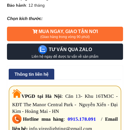
Bảo hành
:
12 tháng
Chọn kích thước:
MUA NGAY, GIAO TẬN NƠI
(Giao hàng trong vòng 90 phút)
TƯ VẤN QUA ZALO
Liên hệ ngay để được tư vấn về sản phẩm
Thông tin liên hệ
VPGD tại Hà Nội
:
Căn 13- Khu 16TM3C -
KĐT The Manor Central Park - Nguyễn Xiển - Đại
Kim - Hoàng Mai - HN
Hotline mua hàng
:
0915.178.091
/
Email
liên hệ:
info.virgolighting@gmail.com