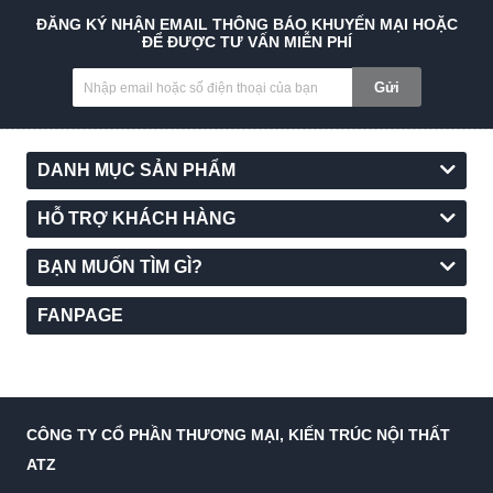
ĐĂNG KÝ NHẬN EMAIL THÔNG BÁO KHUYẾN MẠI HOẶC
ĐỂ ĐƯỢC TƯ VẤN MIỄN PHÍ
Gửi
DANH MỤC SẢN PHẨM
HỖ TRỢ KHÁCH HÀNG
BẠN MUỐN TÌM GÌ?
FANPAGE
CÔNG TY CỔ PHẦN THƯƠNG MẠI, KIẾN TRÚC NỘI THẤT
ATZ