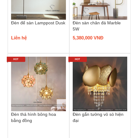
Đèn để sàn Lamppost Dusk
Đèn sàn chân đá Marble
5W
Liên hệ
5,380,000 VNĐ
HOT
HOT
Đèn thả hình bông hoa
Đèn gắn tường vỏ sò hiện
bằng đồng
đại