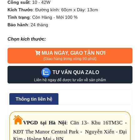
Công suất
:
10 - 42W
Kích Thước
:
Đường kính: 60cm x Dày: 13cm
Tình trạng
:
Còn Hàng - Mới 100 %
Bảo hành
:
24 tháng
Chọn kích thước:
MUA NGAY, GIAO TẬN NƠI
(Giao hàng trong vòng 90 phút)
TƯ VẤN QUA ZALO
Liên hệ ngay để được tư vấn về sản phẩm
Thông tin liên hệ
VPGD tại Hà Nội
:
Căn 13- Khu 16TM3C -
KĐT The Manor Central Park - Nguyễn Xiển - Đại
Kim - Hoàng Mai - HN