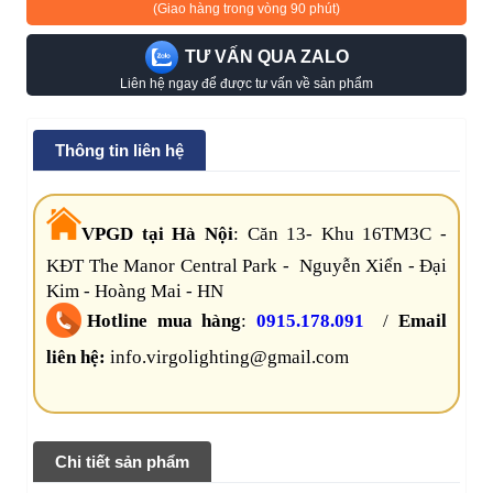
(Giao hàng trong vòng 90 phút)
TƯ VẤN QUA ZALO
Liên hệ ngay để được tư vấn về sản phẩm
Thông tin liên hệ
VPGD tại Hà Nội
:
Căn 13- Khu 16TM3C -
KĐT The Manor Central Park - Nguyễn Xiển - Đại
Kim - Hoàng Mai - HN
Hotline mua hàng
:
0915.178.091
/
Email
liên hệ:
info.virgolighting@gmail.com
Chi tiết sản phẩm