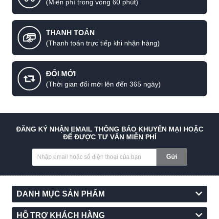
(Miễn phí trong vòng 60 phút)
THANH TOÁN
(Thanh toán trực tiếp khi nhận hàng)
ĐỔI MỚI
(Thời gian đổi mới lên đến 365 ngày)
ĐĂNG KÝ NHẬN EMAIL THÔNG BÁO KHUYẾN MẠI HOẶC
ĐỂ ĐƯỢC TƯ VẤN MIỄN PHÍ
Gửi
DANH MỤC SẢN PHẨM
HỖ TRỢ KHÁCH HÀNG