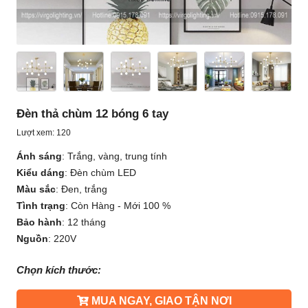
Đèn thả chùm 12 bóng 6 tay
Lượt xem: 120
Ánh sáng
:
Trắng, vàng, trung tính
Kiểu dáng
:
Đèn chùm LED
Màu sắc
:
Đen, trắng
Tình trạng
:
Còn Hàng - Mới 100 %
Bảo hành
:
12 tháng
Nguồn
:
220V
Chọn kích thước:
MUA NGAY, GIAO TẬN NƠI