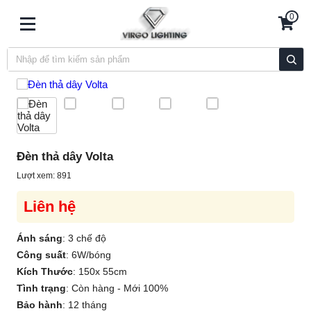
0
Đèn thả dây Volta
Lượt xem: 891
Liên hệ
Ánh sáng
:
3 chế độ
Công suất
:
6W/bóng
Kích Thước
:
150x 55cm
Tình trạng
:
Còn hàng - Mới 100%
Bảo hành
:
12 tháng