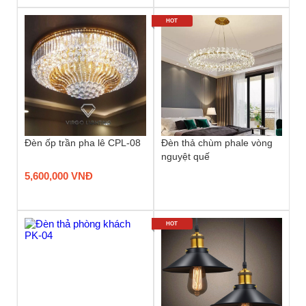
HOT
Đèn ốp trần pha lê CPL-08
Đèn thả chùm phale vòng
nguyệt quế
5,600,000 VNĐ
HOT