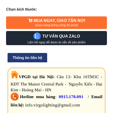
Chọn kích thước:
MUA NGAY, GIAO TẬN NƠI
(Giao hàng trong vòng 90 phút)
TƯ VẤN QUA ZALO
Liên hệ ngay để được tư vấn về sản phẩm
Thông tin liên hệ
VPGD tại Hà Nội
:
Căn 13- Khu 16TM3C -
KĐT The Manor Central Park - Nguyễn Xiển - Đại
Kim - Hoàng Mai - HN
Hotline mua hàng
:
0915.178.091
/
Email
liên hệ:
info.virgolighting@gmail.com