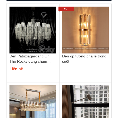
HOT
Đèn Patriziagarganti On
Đèn ốp tường pha lê trong
The Rocks dạng chùm
suốt
phale
Liên hệ