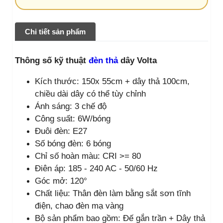
Chi tiết sản phẩm
Thông số kỹ thuật
đèn thả
dây Volta
Kích thước: 150x 55cm + dây thả 100cm,
chiều dài dây có thể tùy chỉnh
Ánh sáng: 3 chế độ
Công suất: 6W/bóng
Đuôi đèn: E27
Số bóng đèn: 6 bóng
Chỉ số hoàn màu: CRI >= 80
Điên áp: 185 - 240 AC - 50/60 Hz
Góc mở: 120°
Chất liệu: Thân đèn làm bằng sắt sơn tĩnh
điện, chao đèn mạ vàng
Bộ sản phẩm bao gồm: Đế gắn trần + Dây thả