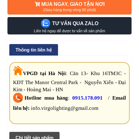
MUA NGAY, GIAO TẬN NƠI
(Giao hàng trong vòng 90 phút)
TƯ VẤN QUA ZALO
Liên hệ ngay để được tư vấn về sản phẩm
Thông tin liên hệ
VPGD tại Hà Nội
:
Căn 13- Khu 16TM3C -
KĐT The Manor Central Park - Nguyễn Xiển - Đại
Kim - Hoàng Mai - HN
Hotline mua hàng
:
0915.178.091
/
Email
liên hệ:
info.virgolighting@gmail.com
Chi tiết sản phẩm