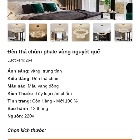
Đèn thả chùm phale vòng nguyệt quế
Lượt xem: 264
Ánh sáng
:
vàng, trung tính
Kiểu dáng
:
Đèn thả chùm
Màu sắc
:
Màu vàng đồng
Kích Thước
:
Tùy loại sản phẩm
Tình trạng
:
Còn Hàng - Mới 100 %
Bảo hành
:
12 tháng
Nguồn
:
220v
Chọn kích thước: