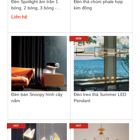
Đèn Spotlight âm trần 1
Đèn thả chùm phale hợp
bóng, 2 bóng, 3 bóng -
kim đồng
12W, 24W, 36W
Liên hệ
NEW
Đèn bàn Snoopy hình cây
Đèn treo thả Summer LED
nấm
Pendant
HOT
HOT