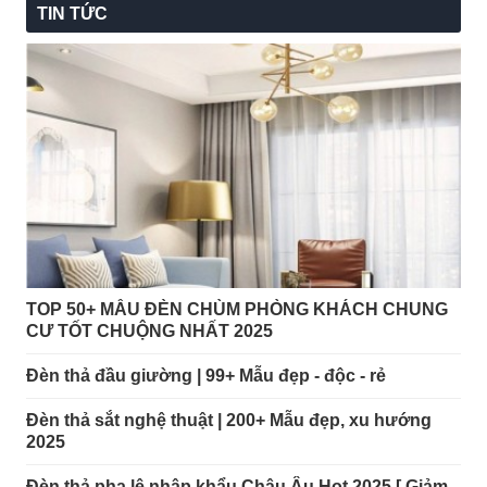
TIN TỨC
TOP 50+ MẪU ĐÈN CHÙM PHÒNG KHÁCH CHUNG
CƯ TỐT CHUỘNG NHẤT 2025
Đèn thả đầu giường | 99+ Mẫu đẹp - độc - rẻ
Đèn thả sắt nghệ thuật | 200+ Mẫu đẹp, xu hướng
2025
Đèn thả pha lê nhập khẩu Châu Âu Hot 2025 [ Giảm