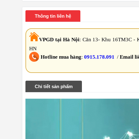
Thông tin liên hệ
VPGD tại Hà Nội
:
Căn 13- Khu 16TM3C - K
HN
Hotline mua hàng
:
0915.178.091
/
Email li
Chi tiết sản phẩm