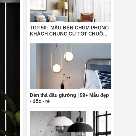
TOP 50+ MẪU ĐÈN CHÙM PHÒNG
KHÁCH CHUNG CƯ TỐT CHUỘNG
NHẤT 2025
Đèn thả đầu giường | 99+ Mẫu đẹp
- độc - rẻ