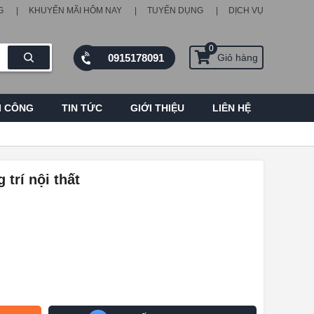
G
KHUYẾN MÃI HÔM NAY
TUYỂN DỤNG
DỊCH VỤ
0
0915178091
Giỏ hàng
I CÔNG
TIN TỨC
GIỚI THIỆU
LIÊN HỆ
 trí nội thất