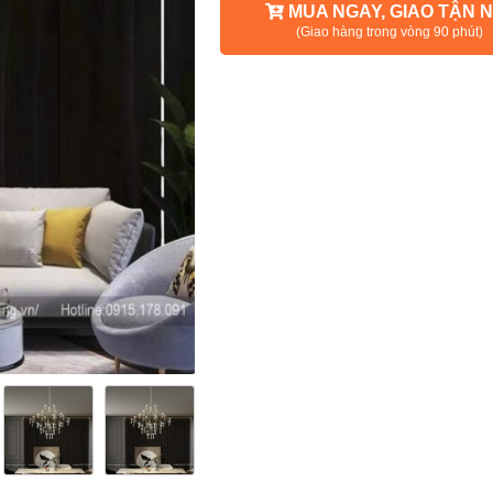
MUA NGAY, GIAO TẬN N
(Giao hàng trong vòng 90 phút)