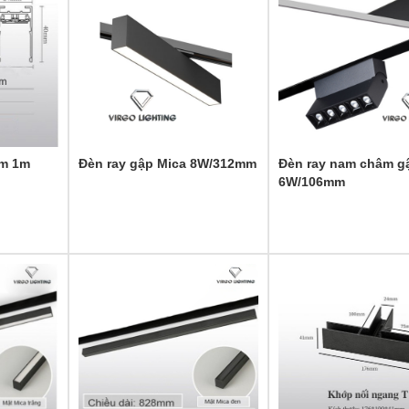
âm 1m
Đèn ray gập Mica 8W/312mm
Đèn ray nam châm 
6W/106mm