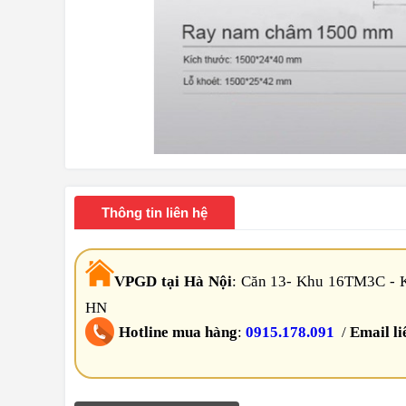
Thông tin liên hệ
VPGD tại Hà Nội
:
Căn 13- Khu 16TM3C - K
HN
Hotline mua hàng
:
0915.178.091
/
Email li