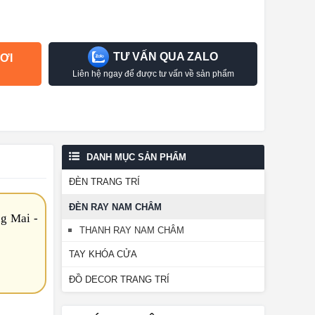
TƯ VẤN QUA ZALO
ƠI
Liên hệ ngay để được tư vấn về sản phẩm
DANH MỤC SẢN PHẨM
ĐÈN TRANG TRÍ
ĐÈN RAY NAM CHÂM
g Mai -
THANH RAY NAM CHÂM
TAY KHÓA CỬA
ĐỒ DECOR TRANG TRÍ