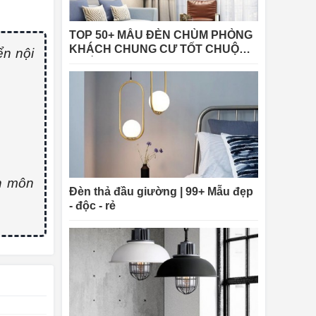
TOP 50+ MẪU ĐÈN CHÙM PHÒNG
KHÁCH CHUNG CƯ TỐT CHUỘNG
ển nội
NHẤT 2025
ên môn
Đèn thả đầu giường | 99+ Mẫu đẹp
- độc - rẻ