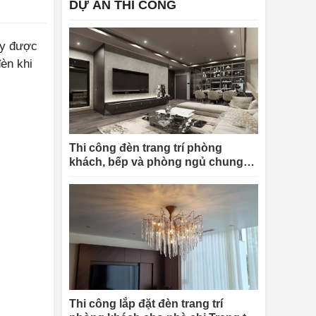
DỰ ÁN THI CÔNG
ay được
èn khi
Thi công đèn trang trí phòng
khách, bếp và phòng ngủ chung
cư King Palace Nguyễn Trãi cho
chị Linh
Thi công lắp đặt đèn trang trí