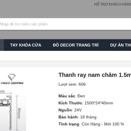
HỖ TRỢ KHÁCH HÀN
TAY KHÓA CỬA
ĐỒ DECOR TRANG TRÍ
DỰ ÁN TH
Thanh ray nam châm 1.5
Lượt xem: 606
Màu sắc
:
Đen
Kích Thước
:
1500*24*40mm
Nguồn
:
24V
Bảo hành
:
18 tháng
Tình trạng
:
Còn Hàng - Mới 100 %