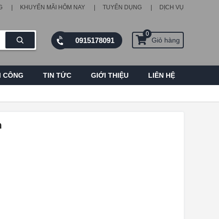
G
KHUYẾN MÃI HÔM NAY
TUYỂN DỤNG
DỊCH VỤ
0
0915178091
Giỏ hàng
I CÔNG
TIN TỨC
GIỚI THIỆU
LIÊN HỆ
m