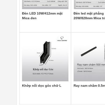
Đèn LED 10W/412mm mặt
Đèn led mặt phẳng
Mica đen
20W/828mm Mica tr
Khớp nối dọc góc chữ L
Ray nam châm 0.5