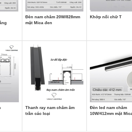
Đèn nam châm 20W/828mm
Khớp nối chữ T
ắng
mặt Mica đen
m
Thanh ray nam châm âm
Đèn led nam châm
trần các loại
10W/412mm mặt Mica