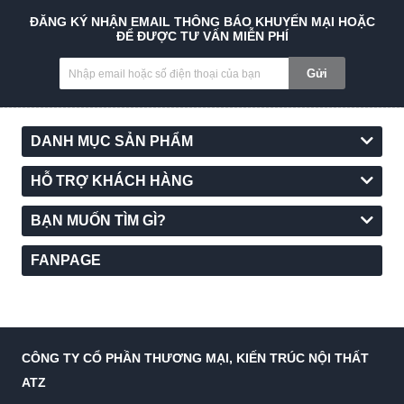
ĐĂNG KÝ NHẬN EMAIL THÔNG BÁO KHUYẾN MẠI HOẶC
ĐỂ ĐƯỢC TƯ VẤN MIỄN PHÍ
Gửi
DANH MỤC SẢN PHẨM
HỖ TRỢ KHÁCH HÀNG
BẠN MUỐN TÌM GÌ?
FANPAGE
CÔNG TY CỔ PHẦN THƯƠNG MẠI, KIẾN TRÚC NỘI THẤT
ATZ