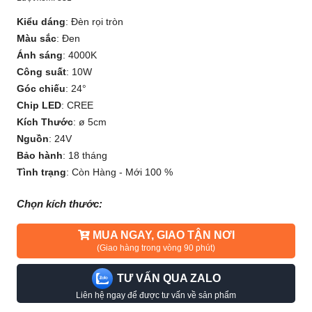
Kiểu dáng
:
Đèn rọi tròn
Màu sắc
:
Đen
Ánh sáng
:
4000K
Công suất
:
10W
Góc chiếu
:
24°
Chip LED
:
CREE
Kích Thước
:
ø 5cm
Nguồn
:
24V
Bảo hành
:
18 tháng
Tình trạng
:
Còn Hàng - Mới 100 %
Chọn kích thước:
MUA NGAY, GIAO TẬN NƠI
(Giao hàng trong vòng 90 phút)
TƯ VẤN QUA ZALO
Liên hệ ngay để được tư vấn về sản phẩm