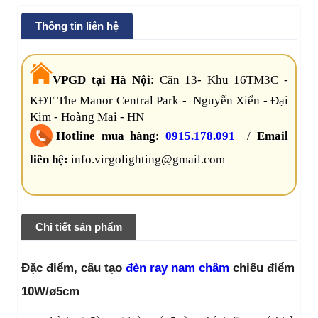
Thông tin liên hệ
VPGD tại Hà Nội
:
Căn 13- Khu 16TM3C -
KĐT The Manor Central Park - Nguyễn Xiển - Đại
Kim - Hoàng Mai - HN
Hotline mua hàng
:
0915.178.091
/
Email
liên hệ:
info.virgolighting@gmail.com
Chi tiết sản phẩm
Đặc điểm, cấu tạo
đèn ray nam châm
chiếu điểm
10W/ø5cm