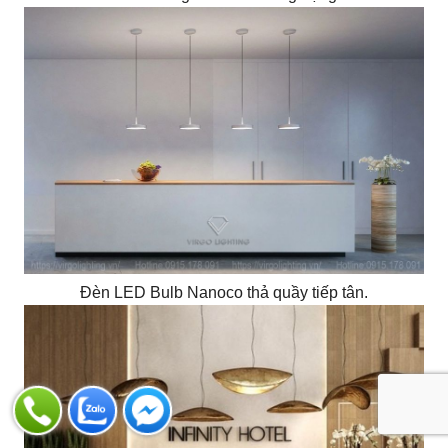
Đèn LED Bulb Nanoco thả quầy tiếp tân.