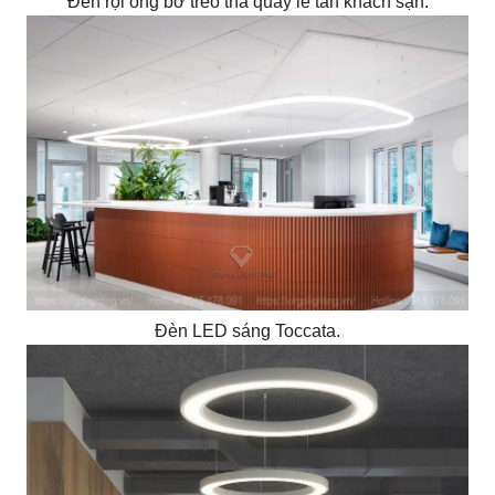
Đèn rọi ống bơ treo thả quầy lễ tân khách sạn.
Đèn LED sáng Toccata.