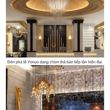
Đèn pha lê Yonuo dạng chùm thả bàn tiếp tân hiện đại.