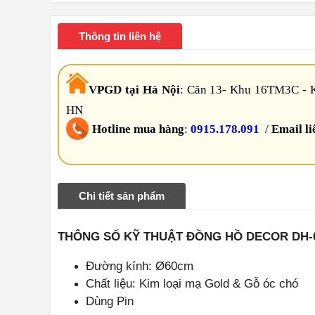
Thông tin liên hệ
VPGD tại Hà Nội
:
Căn 13- Khu 16TM3C - K
HN
Hotline mua hàng
:
0915.178.091
/
Email li
Chi tiết sản phẩm
THÔNG SỐ KỸ THUẬT ĐỒNG HỒ DECOR DH-
Đường kính: Ø60cm
Chất liệu: Kim loại mạ Gold & Gỗ óc chó
Dùng Pin