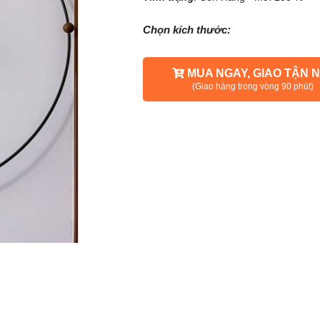
Chọn kích thước:
MUA NGAY, GIAO TẬN N
(Giao hàng trong vòng 90 phút)