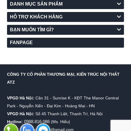
DANH MỤC SẢN PHẨM
HỖ TRỢ KHÁCH HÀNG
BẠN MUỐN TÌM GÌ?
FANPAGE
CÔNG TY CỔ PHẦN THƯƠNG MẠI, KIẾN TRÚC NỘI THẤT
ATZ
VPGD Hà Nội:
Căn 31 - Sunrise K - KĐT The Manor Central
Park - Nguyễn Xiển - Đại Kim - Hoàng Mai - HN
VPGD Hà Nội:
Số 45 Thanh Liệt, Thanh Trì, Hà Nội
0988.816.086
Hotline:
(Ms. Hiếu)
Email:
info.virgolighting@gmail.com