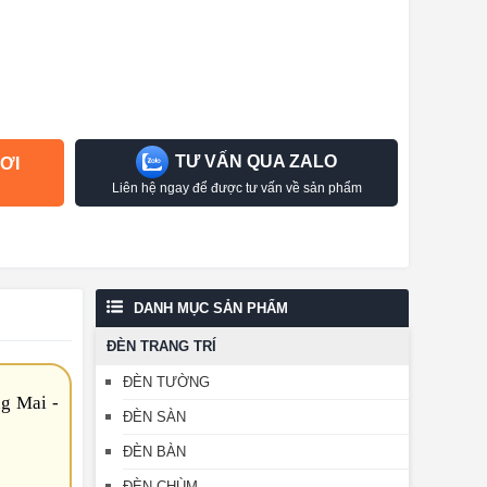
TƯ VẤN QUA ZALO
ƠI
Liên hệ ngay để được tư vấn về sản phẩm
DANH MỤC SẢN PHẨM
ĐÈN TRANG TRÍ
ĐÈN TƯỜNG
g Mai -
ĐÈN SÀN
ĐÈN BÀN
ĐÈN CHÙM