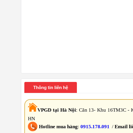
Thông tin liên hệ
VPGD tại Hà Nội
:
Căn 13- Khu 16TM3C - K
HN
Hotline mua hàng
:
0915.178.091
/
Email li