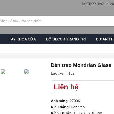
HỖ TRỢ KHÁCH HÀN
TAY KHÓA CỬA
ĐỒ DECOR TRANG TRÍ
DỰ ÁN TH
Đèn treo Mondrian Glass
Lượt xem: 182
Liên hệ
Ánh sáng
:
2700K
Kiểu dáng
:
Đèn treo
Kích Thước
:
160 x 75 x 105cm