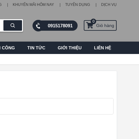
G
KHUYẾN MÃI HÔM NAY
TUYỂN DỤNG
DỊCH VỤ
0
0915178091
Giỏ hàng
I CÔNG
TIN TỨC
GIỚI THIỆU
LIÊN HỆ