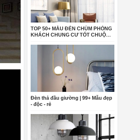
TOP 50+ MẪU ĐÈN CHÙM PHÒNG
KHÁCH CHUNG CƯ TỐT CHUỘNG
NHẤT 2025
Đèn thả đầu giường | 99+ Mẫu đẹp
- độc - rẻ