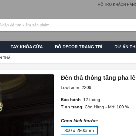
HỖ TRỢ KHÁCH HÀN
TAY KHÓA CỬA
ĐỒ DECOR TRANG TRÍ
DỰ ÁN TH
N THẢ
Đèn thả thông tầng pha l
Lượt xem: 2209
Bảo hành
:
12 tháng
Tình trạng
:
Còn Hàng - Mới 100 %
Chọn kích thước:
800 x 2800mm