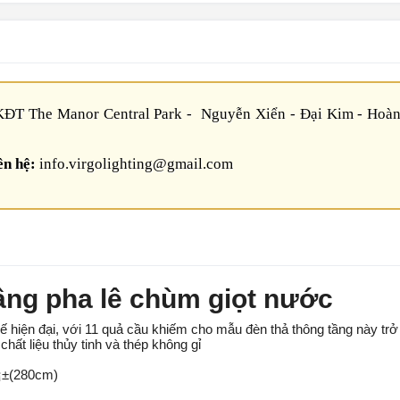
ĐT The Manor Central Park - Nguyễn Xiển - Đại Kim - Hoàn
ên hệ:
info.virgolighting@gmail.com
ầng pha lê chùm giọt nước
ế hiện đại, với 11 quả cầu khiếm cho mẫu đèn thả thông tầng này trở
hất liệu thủy tinh và thép không gỉ
0¡±(280cm)