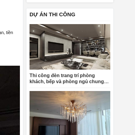
DỰ ÁN THI CÔNG
n, tiền
Thi công đèn trang trí phòng
khách, bếp và phòng ngủ chung
cư King Palace Nguyễn Trãi cho
chị Linh