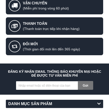
VẬN CHUYỂN
(Miễn phí trong vòng 60 phút)
THANH TOÁN
(Thanh toán trực tiếp khi nhận hàng)
ĐỔI MỚI
(Thời gian đổi mới lên đến 365 ngày)
Đèn thả bóng LED bắc âu decor không gian.
ĐĂNG KÝ NHẬN EMAIL THÔNG BÁO KHUYẾN MẠI HOẶC
ĐỂ ĐƯỢC TƯ VẤN MIỄN PHÍ
Gửi
DANH MỤC SẢN PHẨM