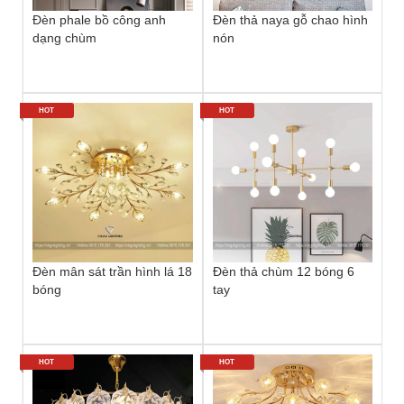
Đèn phale bồ công anh
Đèn thả naya gỗ chao hình
dạng chùm
nón
HOT
HOT
Đèn mân sát trần hình lá 18
Đèn thả chùm 12 bóng 6
bóng
tay
HOT
HOT