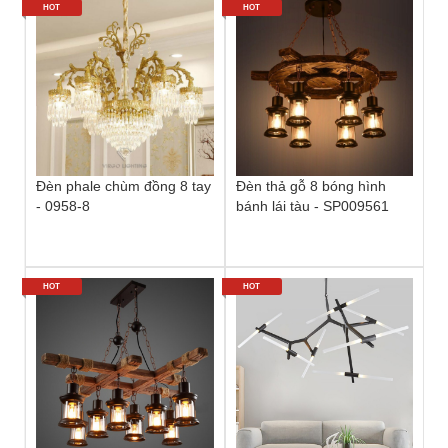
HOT
HOT
Đèn phale chùm đồng 8 tay
Đèn thả gỗ 8 bóng hình
- 0958-8
bánh lái tàu - SP009561
HOT
HOT