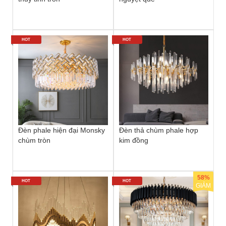
HOT
HOT
Đèn phale hiện đại Monsky
Đèn thả chùm phale hợp
chùm tròn
kim đồng
58%
HOT
HOT
GIẢM