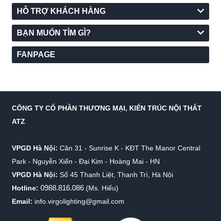
HỖ TRỢ KHÁCH HÀNG
BẠN MUỐN TÌM GÌ?
FANPAGE
Đèn thả pha lê trang trí nội thất.
CÔNG TY CỔ PHẦN THƯƠNG MẠI, KIẾN TRÚC NỘI THẤT
ATZ
VPGD Hà Nội:
Căn 31 - Sunrise K - KĐT The Manor Central
Park - Nguyễn Xiển - Đại Kim - Hoàng Mai - HN
VPGD Hà Nội:
Số 45 Thanh Liệt, Thanh Trì, Hà Nội
0988.816.086
Hotline:
(Ms. Hiếu)
Đèn thả mây tre, vintage.
Email:
info.virgolighting@gmail.com