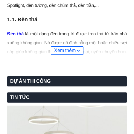
Spotlight, đèn tường, đèn chùm thả, đèn trần,...
1.1. Đèn thả
Đèn thả
là một dạng đèn trang trí được treo thả từ trần nhà
xuống không gian. Nó được cố định bằng một hoặc nhiều sợi
Xem thêm
cáp giúp không gian thêm phần mềm mại, uyển chuyển hơn.
Trên thị trường có nhiều kiểu đèn thả khác nhau đem đến cho
khách hàng sự đa dạng trong lựa chọn. Chất liệu thường
dùng: Sắt, đồng, hợp kim, thủy tinh, phale,... Tham khảo một
DỰ ÁN THI CÔNG
số mẫu đèn thả được sử dụng phổ biến hiện nay.
TIN TỨC