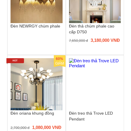
Đèn NEWRGY chùm phale
Đèn thả chùm phale cao
cấp D750
3,180,000 VNĐ
7,650,000 đ
60%
HOT
GIẢM
Đèn oriana khung đồng
Đèn treo thả Trove LED
Pendant
1,080,000 VNĐ
2,700,000 đ