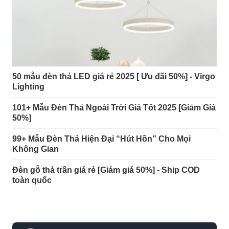
50 mẫu đèn thả LED giá rẻ 2025 [ Ưu đãi 50%] - Virgo
Đèn thả chao thủy tinh trang trí nội thất.
Lighting
101+ Mẫu Đèn Thả Ngoài Trời Giá Tốt 2025 [Giảm Giá
50%]
99+ Mẫu Đèn Thả Hiện Đại “Hút Hồn” Cho Mọi
Không Gian
Đèn gỗ thả trần giá rẻ [Giảm giá 50%] - Ship COD
toàn quốc
Bộ đèn trang trí cao cấp phong cách hiện đại.