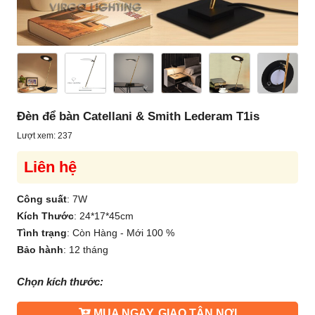
Đèn để bàn Catellani & Smith Lederam T1is
Lượt xem: 237
Liên hệ
Công suất
:
7W
Kích Thước
:
24*17*45cm
Tình trạng
:
Còn Hàng - Mới 100 %
Bảo hành
:
12 tháng
Chọn kích thước:
MUA NGAY, GIAO TẬN NƠI