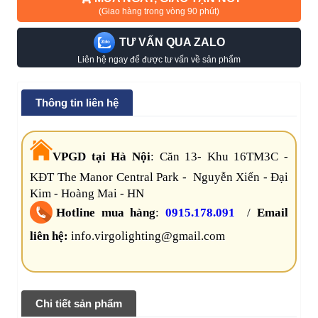
(Giao hàng trong vòng 90 phút)
TƯ VẤN QUA ZALO
Liên hệ ngay để được tư vấn về sản phẩm
Thông tin liên hệ
VPGD tại Hà Nội
:
Căn 13- Khu 16TM3C -
KĐT The Manor Central Park - Nguyễn Xiển - Đại
Kim - Hoàng Mai - HN
Hotline mua hàng
:
0915.178.091
/
Email
liên hệ:
info.virgolighting@gmail.com
Chi tiết sản phẩm