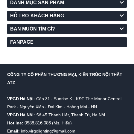
DANH MỤC SẢN PHẨM
HỖ TRỢ KHÁCH HÀNG
BẠN MUỐN TÌM GÌ?
FANPAGE
CÔNG TY CỔ PHẦN THƯƠNG MẠI, KIẾN TRÚC NỘI THẤT
ATZ
VPGD Hà Nội:
Căn 31 - Sunrise K - KĐT The Manor Central
Park - Nguyễn Xiển - Đại Kim - Hoàng Mai - HN
VPGD Hà Nội:
Số 45 Thanh Liệt, Thanh Trì, Hà Nội
0988.816.086
Hotline:
(Ms. Hiếu)
Email:
info.virgolighting@gmail.com