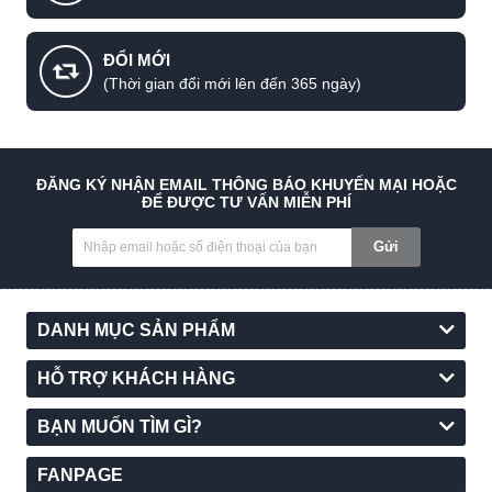
ĐỔI MỚI
(Thời gian đổi mới lên đến 365 ngày)
ĐĂNG KÝ NHẬN EMAIL THÔNG BÁO KHUYẾN MẠI HOẶC
ĐỂ ĐƯỢC TƯ VẤN MIỄN PHÍ
Gửi
DANH MỤC SẢN PHẨM
HỖ TRỢ KHÁCH HÀNG
BẠN MUỐN TÌM GÌ?
FANPAGE