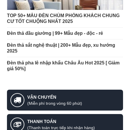
TOP 50+ MẪU ĐÈN CHÙM PHÒNG KHÁCH CHUNG
CƯ TỐT CHUỘNG NHẤT 2025
Đèn thả đầu giường | 99+ Mẫu đẹp - độc - rẻ
Đèn thả sắt nghệ thuật | 200+ Mẫu đẹp, xu hướng
2025
Đèn thả pha lê nhập khẩu Châu Âu Hot 2025 [ Giảm
giá 50%]
VẬN CHUYỂN
(Miễn phí trong vòng 60 phút)
THANH TOÁN
(Thanh toán trực tiếp khi nhận hàng)