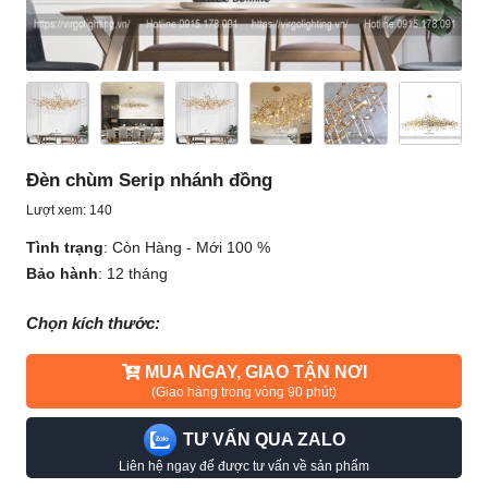
Đèn chùm Serip nhánh đồng
Lượt xem: 140
Tình trạng
:
Còn Hàng - Mới 100 %
Bảo hành
:
12 tháng
Chọn kích thước:
MUA NGAY, GIAO TẬN NƠI
(Giao hàng trong vòng 90 phút)
TƯ VẤN QUA ZALO
Liên hệ ngay để được tư vấn về sản phẩm