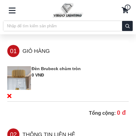
1
01
GIỎ HÀNG
Đèn Brubeck chùm tròn
0 VNĐ
0 đ
Tổng cộng:
02
THÔNG TIN LIÊN HỆ