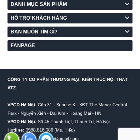
DANH MỤC SẢN PHẨM
HỖ TRỢ KHÁCH HÀNG
BẠN MUỐN TÌM GÌ?
FANPAGE
CÔNG TY CỔ PHẦN THƯƠNG MẠI, KIẾN TRÚC NỘI THẤT
ATZ
VPGD Hà Nội:
Căn 31 - Sunrise K - KĐT The Manor Central
Park - Nguyễn Xiển - Đại Kim - Hoàng Mai - HN
VPGD Hà Nội:
Số 45 Thanh Liệt, Thanh Trì, Hà Nội
0988.816.086
Hotline:
(Ms. Hiếu)
Email:
info.virgolighting@gmail.com