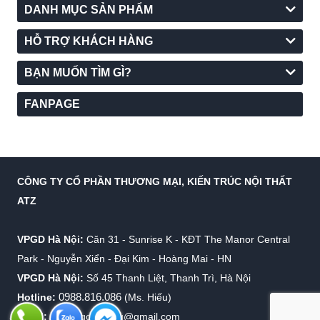
DANH MỤC SẢN PHẨM
HỖ TRỢ KHÁCH HÀNG
BẠN MUỐN TÌM GÌ?
FANPAGE
CÔNG TY CỔ PHẦN THƯƠNG MẠI, KIẾN TRÚC NỘI THẤT
ATZ
VPGD Hà Nội:
Căn 31 - Sunrise K - KĐT The Manor Central
Park - Nguyễn Xiển - Đại Kim - Hoàng Mai - HN
VPGD Hà Nội:
Số 45 Thanh Liệt, Thanh Trì, Hà Nội
0988.816.086
Hotline:
(Ms. Hiếu)
Email:
info.virgolighting@gmail.com