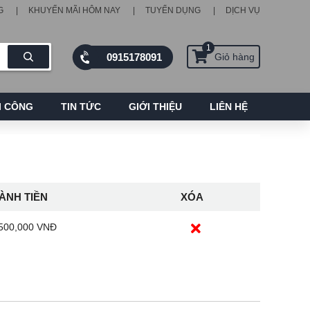
G
KHUYẾN MÃI HÔM NAY
TUYỂN DỤNG
DỊCH VỤ
1
0915178091
Giỏ hàng
I CÔNG
TIN TỨC
GIỚI THIỆU
LIÊN HỆ
ÀNH TIỀN
XÓA
,500,000 VNĐ