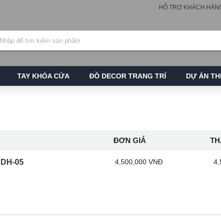
HỖ TRỢ KHÁCH HÀN
TAY KHÓA CỬA
ĐỒ DECOR TRANG TRÍ
DỰ ÁN TH
ĐƠN GIÁ
TH
DH-05
4,500,000 VNĐ
4