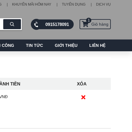
G
KHUYẾN MÃI HÔM NAY
TUYỂN DỤNG
DỊCH VỤ
1
0915178091
Giỏ hàng
I CÔNG
TIN TỨC
GIỚI THIỆU
LIÊN HỆ
ÀNH TIỀN
XÓA
 VNĐ