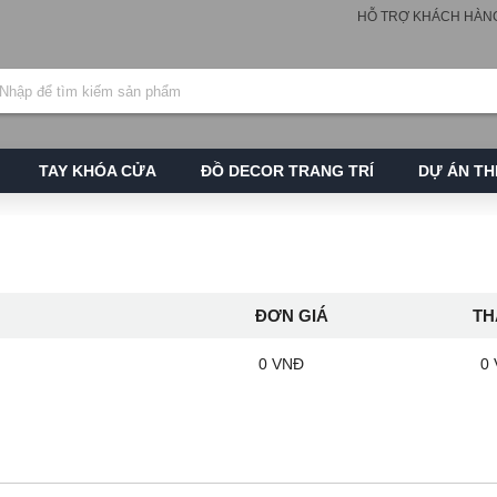
HỖ TRỢ KHÁCH HÀN
TAY KHÓA CỬA
ĐỒ DECOR TRANG TRÍ
DỰ ÁN TH
ĐƠN GIÁ
TH
0 VNĐ
0