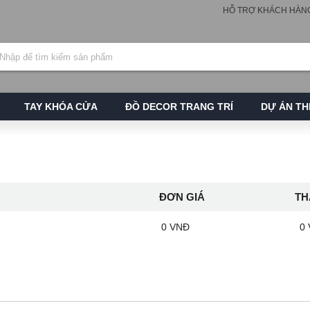
HỖ TRỢ KHÁCH HÀN
TAY KHÓA CỬA
ĐỒ DECOR TRANG TRÍ
DỰ ÁN TH
ĐƠN GIÁ
TH
0 VNĐ
0