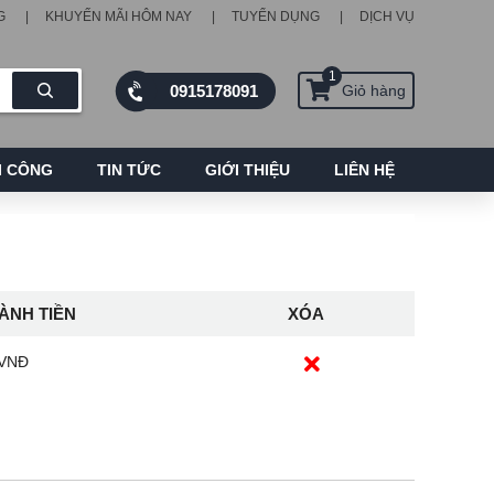
G
KHUYẾN MÃI HÔM NAY
TUYỂN DỤNG
DỊCH VỤ
1
0915178091
Giỏ hàng
I CÔNG
TIN TỨC
GIỚI THIỆU
LIÊN HỆ
ÀNH TIỀN
XÓA
 VNĐ