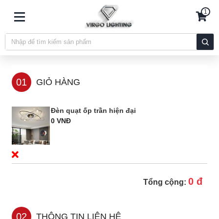
1
01
GIỎ HÀNG
Đèn quạt ốp trần hiện đại
0 VNĐ
0 đ
Tổng cộng:
02
THÔNG TIN LIÊN HỆ