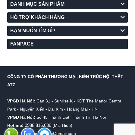
DANH MỤC SẢN PHẨM
HỖ TRỢ KHÁCH HÀNG
BẠN MUỐN TÌM GÌ?
FANPAGE
CÔNG TY CỔ PHẦN THƯƠNG MẠI, KIẾN TRÚC NỘI THẤT
ATZ
VPGD Hà Nội:
Căn 31 - Sunrise K - KĐT The Manor Central
Park - Nguyễn Xiển - Đại Kim - Hoàng Mai - HN
VPGD Hà Nội:
Số 45 Thanh Liệt, Thanh Trì, Hà Nội
0988.816.086
Hotline:
(Ms. Hiếu)
Email:
info.virgolighting@gmail.com