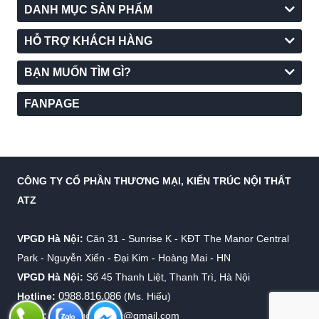
DANH MỤC SẢN PHẨM
HỖ TRỢ KHÁCH HÀNG
BẠN MUỐN TÌM GÌ?
FANPAGE
CÔNG TY CỔ PHẦN THƯƠNG MẠI, KIẾN TRÚC NỘI THẤT
ATZ
VPGD Hà Nội:
Căn 31 - Sunrise K - KĐT The Manor Central
Park - Nguyễn Xiển - Đại Kim - Hoàng Mai - HN
VPGD Hà Nội:
Số 45 Thanh Liệt, Thanh Trì, Hà Nội
0988.816.086
Hotline:
(Ms. Hiếu)
Email:
info.virgolighting@gmail.com