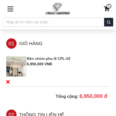
1
01
GIỎ HÀNG
Đèn chùm pha lê CPL-02
6,950,000 VNĐ
6,950,000 đ
Tổng cộng:
02
THÔNG TIN LIÊN HỆ