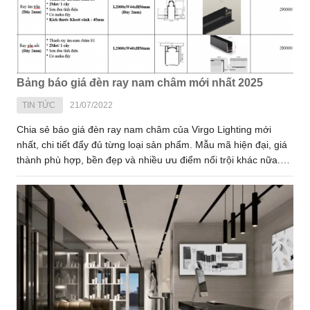
Bảng báo giá đèn ray nam châm mới nhất 2025
TIN TỨC
21/07/2022
Chia sẻ báo giá đèn ray nam châm của Virgo Lighting mới
nhất, chi tiết đẩy đủ từng loại sản phẩm. Mẫu mã hiện đại, giá
thành phù hợp, bền đẹp và nhiều ưu điểm nổi trội khác nữa.
Tùy vào mẫu mã, kiểu dáng đèn nam châm sẽ có giá thành
khác nhau. Dưới đây là bảng báo giá đèn ray nam châm cập
nhật mới nhất 2025 chi tiết từng sản phẩm. Mời bạn đọc đón
xem!