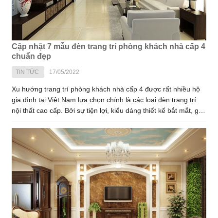
Cập nhật 7 mẫu đèn trang trí phòng khách nhà cấp 4
chuẩn đẹp
TIN TỨC
17/05/2022
Xu hướng trang trí phòng khách nhà cấp 4 được rất nhiều hộ
gia đình tại Việt Nam lựa chọn chính là các loại đèn trang trí
nội thất cao cấp. Bởi sự tiện lợi, kiểu dáng thiết kế bắt mắt, giá
trị thẩm mỹ và công năng chiếu sáng vượt trội để tạo ra điểm
nhấn nhá ấn tượng hút mắt cho mọi không gian lắp đặt. Nếu
bạn đang có nhu cầu mua đèn trang trí mà chưa biết phòng
khách của mình phù hợp với mẫu thiết kế nào thì hãy cùng
chúng tôi cập nhật 7 mẫu đèn trang trí phòng khách nhà cấp 4
chuẩn đẹp và thời thượng nhất năm 2022.