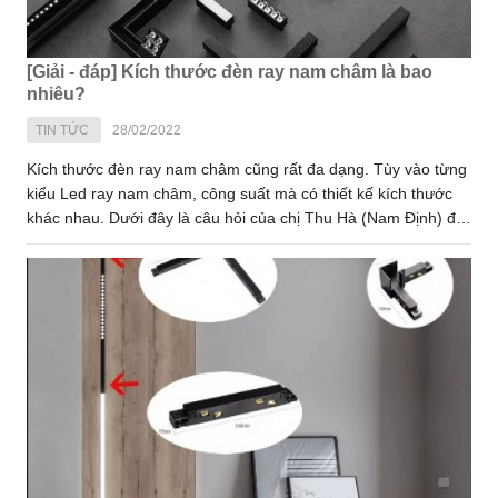
[Giải - đáp] Kích thước đèn ray nam châm là bao
nhiêu?
TIN TỨC
28/02/2022
Kích thước đèn ray nam châm cũng rất đa dạng. Tùy vào từng
kiểu Led ray nam châm, công suất mà có thiết kế kích thước
khác nhau. Dưới đây là câu hỏi của chị Thu Hà (Nam Định) đã
gửi về cho chuyên mục "Tư vấn - Hỏi đáp" của VIRGO
LIGHTING hỏi về kích thước đèn ray nam châm cho phòng
khách và bếp với nội dung như sau: