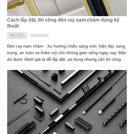
Cách lắp đặt, thi công đèn ray nam châm đúng kỹ
thuật
TIN TỨC
28/02/2022
Đèn ray nam châm - Xu hướng chiếu sáng mới, hiện đại, sang
trọng, an toàn và thẩm mỹ cho không gian sống ngày nay. Mặc
dù được đánh giá là dễ lắp đặt, sử dụng nhưng cần thi công
đúng kỹ thuật thì mới đem lại hiệu quả, độ ổn định cao nhất
cho hệ đèn. Vậy cách lắp đèn ray nam châm như thế nào?
Cùng Virgo Lighting tìm hiểu ngay sau đây nhé!