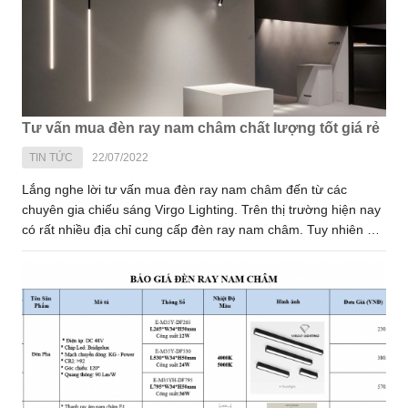
Tư vấn mua đèn ray nam châm chất lượng tốt giá rẻ
TIN TỨC
22/07/2022
Lắng nghe lời tư vấn mua đèn ray nam châm đến từ các
chuyên gia chiếu sáng Virgo Lighting. Trên thị trường hiện nay
có rất nhiều địa chỉ cung cấp đèn ray nam châm. Tuy nhiên để
tìm được địa chỉ mua chất lượng, uy tín thì không phải ai cũng
biết. Vậy có những tiêu chí gì để chọn mua đèn ray nam châm
chất lượng, giá tốt? Hãy theo dõi nội dung tư vấn mua đèn ray
nam châm mà chúng tôi chia sẻ dưới đây để biết thêm chi tiết.