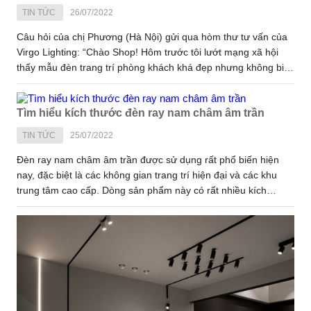
TIN TỨC
26/07/2022
Câu hỏi của chị Phương (Hà Nội) gửi qua hòm thư tư vấn của
Virgo Lighting: “Chào Shop! Hôm trước tôi lướt mạng xã hội
thấy mẫu đèn trang trí phòng khách khá đẹp nhưng không biết
mua ở đâu và nó có giá tiền bao nhiêu? Tôi có gửi kèm hình,
mong được shop tư vấn cụ thể! Xin cảm ơn.
Tìm hiểu kích thước đèn ray nam châm âm trần
TIN TỨC
25/07/2022
Đèn ray nam châm âm trần được sử dụng rất phổ biến hiện
nay, đặc biệt là các không gian trang trí hiện đại và các khu
trung tâm cao cấp. Dòng sản phẩm này có rất nhiều kích
thước khác nhau để bạn có thể lựa chọn tùy theo mục đích
trang trí của mình. Nội dung dưới đây Virgo Lighting sẽ chia sẻ
đến các bạn chi tiết kích thước đèn ray nam châm âm trần
được ưa chuộng hiện nay. Hy vọng nó sẽ hữu ích với bạn!