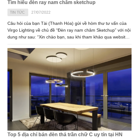
Tìm hiểu đèn ray nam châm sketchup
TIN TỨC
27/07/2022
Câu hỏi của bạn Tài (Thanh Hóa) gửi về hòm thư tư vấn của
Virgo Lighting về chủ đề “Đèn ray nam châm Sketchup” với nội
dung như sau: “Xin chào bạn, sau khi tham khảo qua website
mình thấy khá ấn tượng về các mẫu đèn led ray nam châm
của bạn. Shop có thể chia sẻ thêm thông tin về mẫu đèn này
và cho mình xin file Sketchup để tham khảo thêm được không
ạ? Mong được shop phản hồi!”
Top 5 địa chỉ bán đèn thả trần chữ C uy tín tại HN