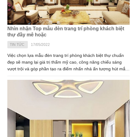
Nhìn nhận Top mẫu đèn trang trí phòng khách biệt
thự đầy mê hoặc
TIN TỨC
17/05/2022
Việc chọn lựa mẫu đèn trang trí phòng khách biệt thự chuẩn
đẹp sẽ mang lại giá trị thẩm mỹ cao, công năng chiếu sáng
vượt trội và góp phần tạo ra điểm nhấn nhá ấn tượng hút mắt
người nhìn. Tùy thuộc vào từng không gian phòng khách sẽ
phù hợp với mẫu đèn trang trí có mẫu mã, chủng loại và kiểu
dáng khác nhau. Vậy bạn đã biết phòng khách biệt thự hợp
mẫu đèn chiếu sáng nào cũng như Top mẫu đèn trang trí nội
thất đầy mê hoặc hiện nay chưa. Hãy tham khảo một số thông
tin hữu ích trong bài viết này để trang bị thêm nhiều kinh
nghiệm bổ ích cho bản thân nhé.