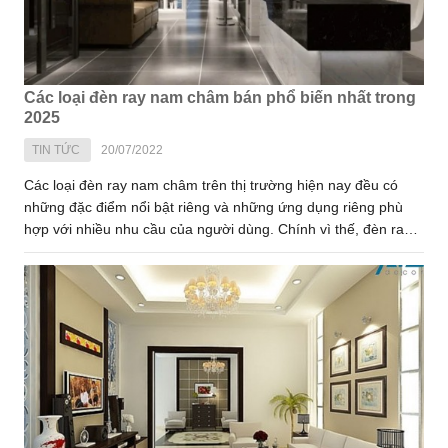
Các loại đèn ray nam châm bán phổ biến nhất trong
2025
TIN TỨC
20/07/2022
Các loại đèn ray nam châm trên thị trường hiện nay đều có
những đặc điểm nổi bật riêng và những ứng dụng riêng phù
hợp với nhiều nhu cầu của người dùng. Chính vì thế, đèn ray
nam châm được ứng dụng trong rất nhiều công trình hiện đại
ngày nay nhờ tính thẩm mỹ cao và sự ưu việt của nó. Nội dung
dưới đây Virgo Lighting sẽ chia sẻ 5 loại đèn ray nam châm
phổ biến nhất trong 2025. Hãy cùng tìm hiểu nhé!