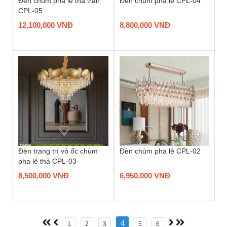
Đèn chùm pha lê thả trần
Đèn chùm pha lê CPL-04
CPL-05
12,100,000 VNĐ
8,800,000 VNĐ
Đèn trang trí vỏ ốc chùm
Đèn chùm pha lê CPL-02
pha lê thả CPL-03
8,500,000 VNĐ
6,950,000 VNĐ
4
1
2
3
5
6