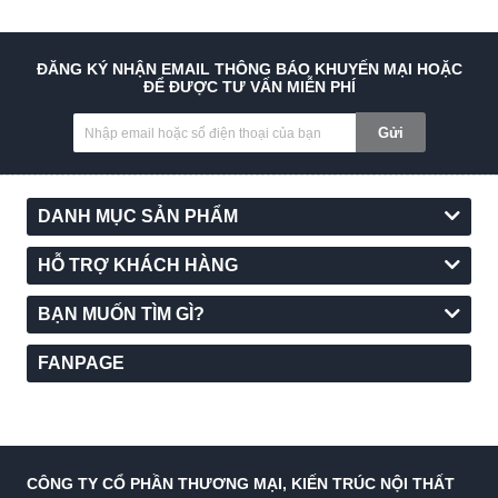
Đèn thả bóng LED bắc âu decor không gian.
ĐĂNG KÝ NHẬN EMAIL THÔNG BÁO KHUYẾN MẠI HOẶC
ĐỂ ĐƯỢC TƯ VẤN MIỄN PHÍ
Gửi
DANH MỤC SẢN PHẨM
HỖ TRỢ KHÁCH HÀNG
BẠN MUỐN TÌM GÌ?
FANPAGE
Đèn thả pha lê trang trí nội thất.
CÔNG TY CỔ PHẦN THƯƠNG MẠI, KIẾN TRÚC NỘI THẤT