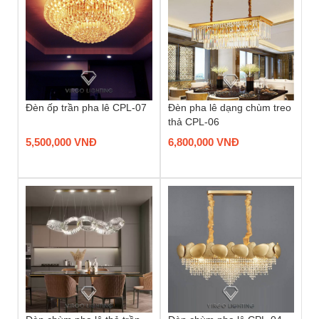
Đèn ốp trần pha lê CPL-07
Đèn pha lê dạng chùm treo
thả CPL-06
5,500,000 VNĐ
6,800,000 VNĐ