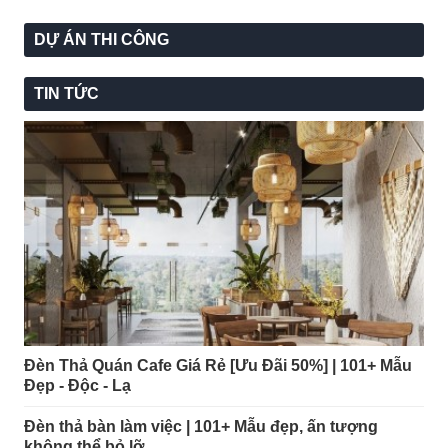
khách hàng sự đa dạng trong lựa chọn. Chất liệu thường
dùng: Sắt, đồng, hợp kim, thủy tinh, phale,... Tham khảo một
DỰ ÁN THI CÔNG
số mẫu đèn thả được sử dụng phổ biến hiện nay.
TIN TỨC
Đèn Thả Quán Cafe Giá Rẻ [Ưu Đãi 50%] | 101+ Mẫu
Đèn thả chao thủy tinh trang trí nội thất.
Đẹp - Độc - Lạ
Đèn thả bàn làm việc | 101+ Mẫu đẹp, ấn tượng
không thể bỏ lỡ