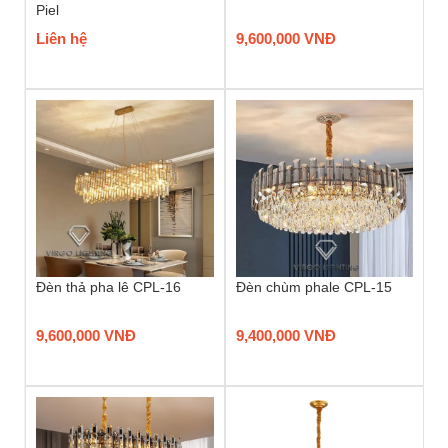
Piel
Liên hệ
9,600,000 VNĐ
Đèn thả pha lê CPL-16
Đèn chùm phale CPL-15
9,600,000 VNĐ
9,400,000 VNĐ