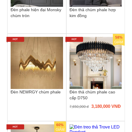
Đèn phale hiện đại Monsky
Đèn thả chùm phale hợp
chùm tròn
kim đồng
58%
HOT
HOT
GIẢM
Đèn NEWRGY chùm phale
Đèn thả chùm phale cao
cấp D750
3,180,000 VNĐ
7,650,000 đ
60%
HOT
GIẢM