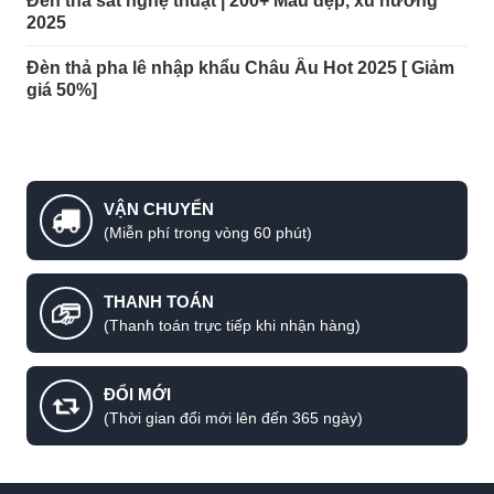
Đèn thả sắt nghệ thuật | 200+ Mẫu đẹp, xu hướng
Mẫu đèn thả chùm trang trí phòng khách bằng phale cao cấp
2025
Đèn thả pha lê nhập khẩu Châu Âu Hot 2025 [ Giảm
giá 50%]
VẬN CHUYỂN
(Miễn phí trong vòng 60 phút)
THANH TOÁN
(Thanh toán trực tiếp khi nhận hàng)
Đèn chùm giá rẻ - Thiết kế pha lê 2 tầng
ĐỔI MỚI
(Thời gian đổi mới lên đến 365 ngày)