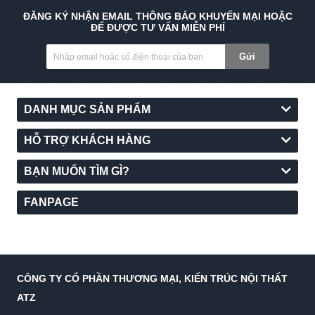
ĐĂNG KÝ NHẬN EMAIL THÔNG BÁO KHUYẾN MẠI HOẶC
ĐỂ ĐƯỢC TƯ VẤN MIỄN PHÍ
Gửi
DANH MỤC SẢN PHẨM
Đèn thiết kế dạng chùm phale 3 vòng tròn
HỖ TRỢ KHÁCH HÀNG
BẠN MUỐN TÌM GÌ?
FANPAGE
CÔNG TY CỔ PHẦN THƯƠNG MẠI, KIẾN TRÚC NỘI THẤT
ATZ