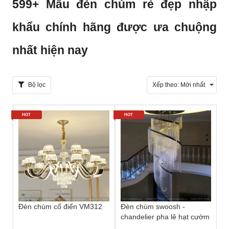
599+ Mẫu đèn chùm rẻ đẹp nhập
khẩu chính hãng được ưa chuộng
nhất hiện nay
Bộ lọc
Xếp theo:
Mới nhất
HOT
HOT
Đèn chùm cổ điển VM312
Đèn chùm swoosh -
chandelier pha lê hạt cườm