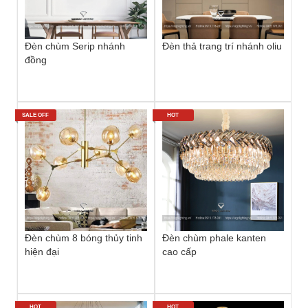
Đèn chùm Serip nhánh
Đèn thả trang trí nhánh oliu
đồng
SALE OFF
HOT
Đèn chùm 8 bóng thủy tinh
Đèn chùm phale kanten
hiện đại
cao cấp
HOT
HOT