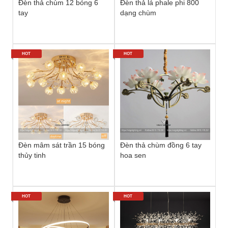
Đèn thả chùm 12 bóng 6
Đèn thả lá phale phi 800
tay
dạng chùm
HOT
HOT
Đèn mâm sát trần 15 bóng
Đèn thả chùm đồng 6 tay
thủy tinh
hoa sen
HOT
HOT