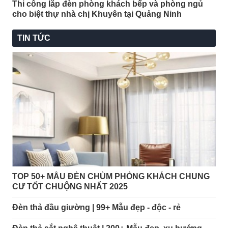
Thi công lắp đèn phòng khách bếp và phòng ngủ
cho biệt thự nhà chị Khuyên tại Quảng Ninh
TIN TỨC
Mẫu đèn đẹp tân cổ điển chùm 6 bóng.
TOP 50+ MẪU ĐÈN CHÙM PHÒNG KHÁCH CHUNG
CƯ TỐT CHUỘNG NHẤT 2025
Đèn thả đầu giường | 99+ Mẫu đẹp - độc - rẻ